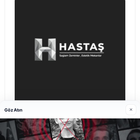
×
Göz Atın
Enes Kaplan Avukatlık Bürosu
28/04/2026