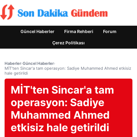
Güncel Haberler
Firma Rehberi
Forum
Çerez Politikası
Haberler
›
Güncel Haberler
›
MİT'ten Sincar'a tam operasyon: Sadiye Muhammed Ahmed etkisiz
hale getirildi
MİT'ten Sincar'a tam
operasyon: Sadiye
Muhammed Ahmed
etkisiz hale getirildi