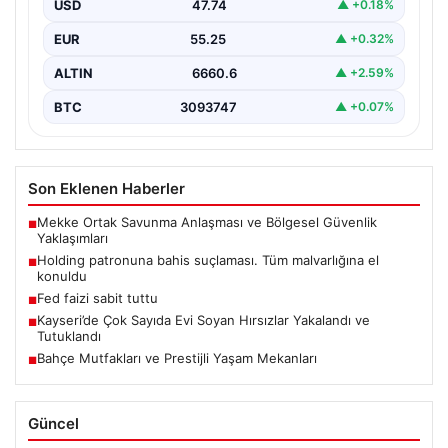
USD
47.74
▲ +0.18%
EUR
55.25
▲ +0.32%
ALTIN
6660.6
▲ +2.59%
BTC
3093747
▲ +0.07%
Son Eklenen Haberler
Mekke Ortak Savunma Anlaşması ve Bölgesel Güvenlik
■
Yaklaşımları
Holding patronuna bahis suçlaması. Tüm malvarlığına el
■
konuldu
Fed faizi sabit tuttu
■
Kayseri’de Çok Sayıda Evi Soyan Hırsızlar Yakalandı ve
■
Tutuklandı
Bahçe Mutfakları ve Prestijli Yaşam Mekanları
■
Güncel