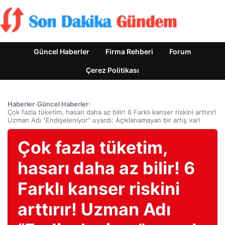
Güncel Haberler
Firma Rehberi
Forum
Çerez Politikası
Haberler
›
Güncel Haberler
›
Çok fazla tüketim, hasarı daha az bilir! 6 Farklı kanser riskini arttırır!
Uzman Adı “Endişeleniyor” uyardı: Açıklanamayan bir artış var!
Çok fazla tüketim,
hasarı daha az bilir! 6
Farklı kanser riskini
arttırır! Uzman Adı