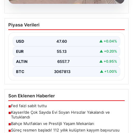
05.08.2026
Kayseri’de Çok Sayıda Evi Soyan
Piyasa Verileri
Hırsızlar Yakalandı ve Tutuklandı
Kayseri’de polis ekiplerinin titiz çalışmaları sonucunda,
şehir genelinde gerçekleştirilen geniş çaplı
USD
47.60
▲ +0.04%
operasyonlar neticesinde toplamda…
EUR
55.13
▲ +0.20%
ALTIN
6557.7
▲ +0.95%
BTC
3067813
▲ +1.00%
Son Eklenen Haberler
Fed faizi sabit tuttu
■
Kayseri’de Çok Sayıda Evi Soyan Hırsızlar Yakalandı ve
■
Tutuklandı
Bahçe Mutfakları ve Prestijli Yaşam Mekanları
■
Süreç resmen başladı! 112 yıllık kulüpten kayyım başvurusu
■