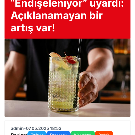
“Endişeleniyor” uyardı:
Açıklanamayan bir
artış var!
admin
•
07.05.2025 18:53
Paylaş:
Twitter
Facebook
WhatsApp
Reddit